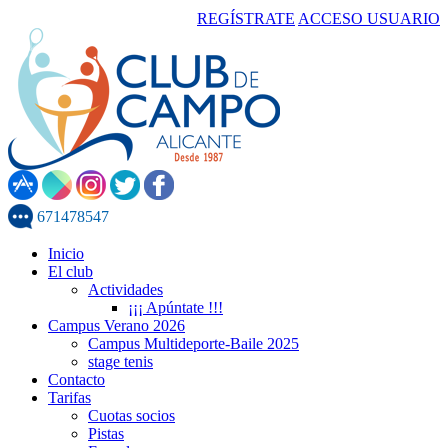
REGÍSTRATE
ACCESO USUARIO
671478547
Inicio
El club
Actividades
¡¡¡ Apúntate !!!
Campus Verano 2026
Campus Multideporte-Baile 2025
stage tenis
Contacto
Tarifas
Cuotas socios
Pistas