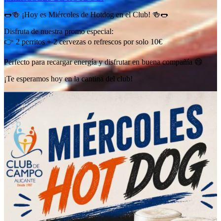
🌭🍻 ¡Hoy es Miércoles de Hotdog en el Club! 🍻🌭
Disfruta de nuestra promo especial:
👉 2 perritos + 2 cervezas o refrescos por solo 10€
Perfecto para recargar energía y disfrutar en buena compañía 😄
¡Te esperamos hoy en la cantina del club!