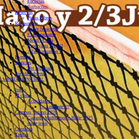
Escuelas
Barbacoas
Reservas
Pistas Libres
Restaurante
Sobre Nosotros
El Restaurante
Menú / Carta
Reserva tu Mesa!!
¿ Tu Comunión ?
Eventos
Noticias
Ver Noticias
Partidas abiertas
MENÚ PRINCIPAL
Inicio
El club
Actividades
¡¡¡ Apúntate !!!
Campus Verano 2026
Campus Multideporte-Baile 2025
stage tenis
Contacto
Tarifas