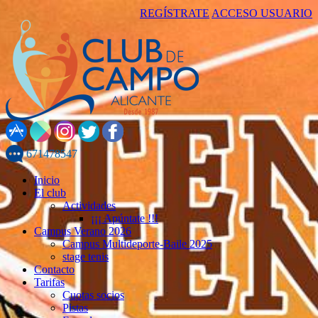
REGÍSTRATE
ACCESO USUARIO
671478547
Inicio
El club
Actividades
¡¡¡ Apúntate !!!
Campus Verano 2026
Campus Multideporte-Baile 2025
stage tenis
Contacto
Tarifas
Cuotas socios
Pistas