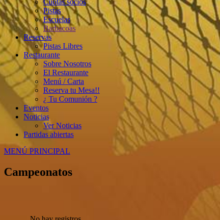
Cuotas socios
Pistas
Escuelas
Barbacoas
Reservas
Pistas Libres
Restaurante
Sobre Nosotros
El Restaurante
Menú / Carta
Reserva tu Mesa!!
¿ Tu Comunión ?
Eventos
Noticias
Ver Noticias
Partidas abiertas
MENÚ PRINCIPAL
Campeonatos
No hay registros