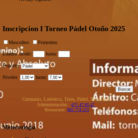
Inscripcion I Torneo Pádel Otoño 2025
Masculino
Femenino
Edades
desde:
hasta:
Deporte
Niveles
hasta:
Gimnasio, Ludoteca, Tenis, Pádel, Pickleball
Administración:
671 47 85 47
Restaurante:
965 774 215
Meteorología