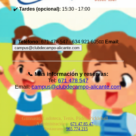
✔️
Tardes (opcional):
15:30 - 17:00
📱
Teléfono:
671 478 547 - 634 921 605📧
Email:
campus@clubdecampo-alicante.com
📞 Más información y reservas:
Tel:
671 478 547
Email:
campus@clubdecampo-alicante.com
Gimnasio, Ludoteca, Tenis, Pádel, Pickleball
Administración:
671 47 85 47
Restaurante:
965 774 215