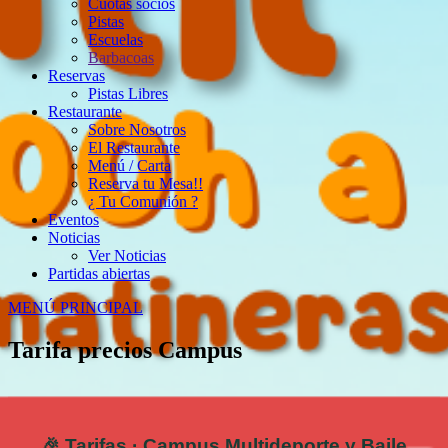
Cuotas socios
Pistas
Escuelas
Barbacoas
Reservas
Pistas Libres
Restaurante
Sobre Nosotros
El Restaurante
Menú / Carta
Reserva tu Mesa!!
¿ Tu Comunión ?
Eventos
Noticias
Ver Noticias
Partidas abiertas
MENÚ PRINCIPAL
Tarifa precios Campus
🎉 Tarifas · Campus Multideporte y Baile