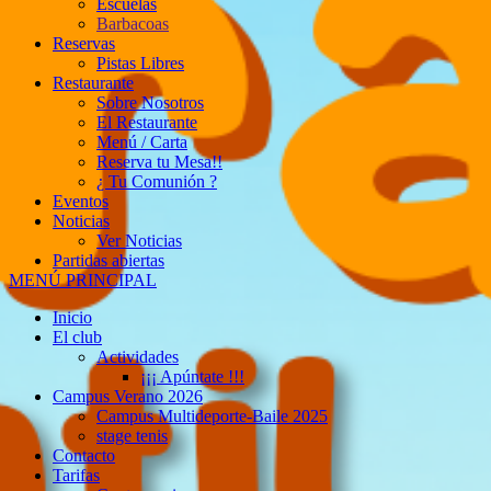
Escuelas
Barbacoas
Reservas
Pistas Libres
Restaurante
Sobre Nosotros
El Restaurante
Menú / Carta
Reserva tu Mesa!!
¿ Tu Comunión ?
Eventos
Noticias
Ver Noticias
Partidas abiertas
MENÚ PRINCIPAL
Inicio
El club
Actividades
¡¡¡ Apúntate !!!
Campus Verano 2026
Campus Multideporte-Baile 2025
stage tenis
Contacto
Tarifas