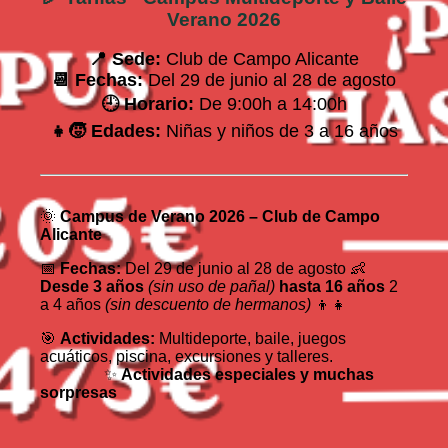
Verano 2026
📍 Sede:
Club de Campo Alicante
📆 Fechas:
Del 29 de junio al 28 de agosto
🕘 Horario:
De 9:00h a 14:00h
👧🧒 Edades:
Niñas y niños de 3 a 16 años
🌞
Campus de Verano 2026 – Club de Campo
Alicante
📅
Fechas:
Del 29 de junio al 28 de agosto 👶
Desde 3 años
(sin uso de pañal)
hasta 16 años
2
a 4 años
(sin descuento de hermanos)
👦👧
🎯
Actividades:
Multideporte, baile, juegos
acuáticos, piscina, excursiones y talleres.
✨
Actividades especiales y muchas
sorpresas