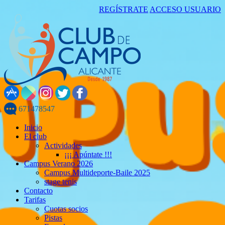
REGÍSTRATE
ACCESO USUARIO
671478547
Inicio
El club
Actividades
¡¡¡ Apúntate !!!
Campus Verano 2026
Campus Multideporte-Baile 2025
stage tenis
Contacto
Tarifas
Cuotas socios
Pistas