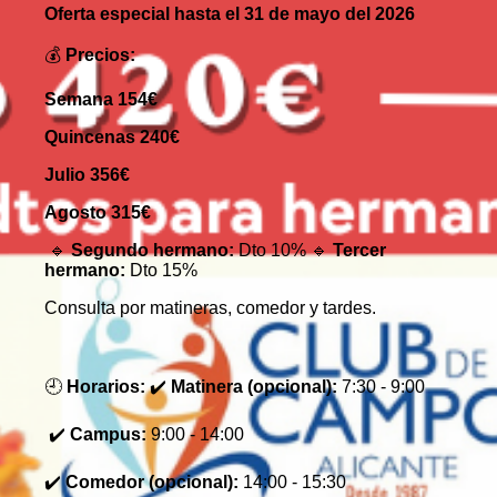
Oferta especial hasta el 31 de mayo del 2026
💰
Precios:
Semana 154€
Quincenas 240€
Julio 356€
Agosto 315€
🔹
Segundo hermano:
Dto 10% 🔹
Tercer
hermano:
Dto 15%
Consulta por matineras, comedor y tardes.
🕘
Horarios:
✔️
Matinera (opcional):
7:30 - 9:00
✔️
Campus:
9:00 - 14:00
✔️
Comedor (opcional):
14:00 - 15:30